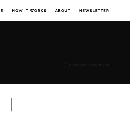
EE
HOW IT WORKS
ABOUT
NEWSLETTER
>
Minh-Van-My Huynh