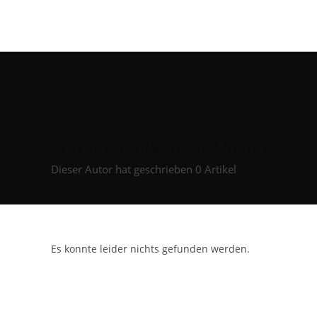
Autor:
Minh-Van-My Huynh
Dieser Autor hat geschrieben 0 Artikel
Es konnte leider nichts gefunden werden.